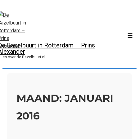
↓
Doorgaan
naar
hoofdinhoud
Men
De Bazelbuurt in Rotterdam – Prins
Alexander
lles over de Bazelbuurt.nl
MAAND:
JANUARI
2016