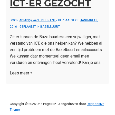
ICT-ER GEZOCHT
DOOR
ADMIN@BAZELBUURT.NL
GEPLAATST OP
JANUARI 18,
2016
GEPLAATST IN
BAZELBUURT
Zit er tussen de Bazelbuurters een vrijwilliger, met
verstand van ICT, die ons helpen kan? We hebben al
een tijd probleem met de Bazelbuurt emailaccounts.
We kunnen daar momenteel geen email mee
versturen en ontvangen. heel vervelend! Kan je ons …
ICT-
Lees meer »
er
gezocht
Copyright © 2026
One Page Biz
| Aangedreven door
Responsive
Theme